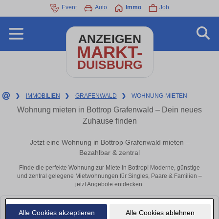
Event
Auto
Immo
Job
ANZEIGEN
MARKT-
DUISBURG
❯
IMMOBILIEN
❯
GRAFENWALD
❯
WOHNUNG-MIETEN
Wohnung mieten in Bottrop Grafenwald – Dein neues
Zuhause finden
Jetzt eine Wohnung in Bottrop Grafenwald mieten –
Bezahlbar & zentral
Finde die perfekte Wohnung zur Miete in Bottrop! Moderne, günstige
und zentral gelegene Mietwohnungen für Singles, Paare & Familien –
jetzt Angebote entdecken.
Leider konnten wir derzeit keine passenden Objekte finden. Schauen Sie
Alle Cookies akzeptieren
Alle Cookies ablehnen
bald wieder vorbei!