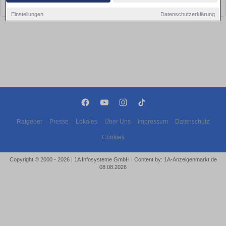
bald wieder vorbei!
Einstellungen
Datenschutzerklärung
Ratgeber
Presse
Lokales
Über Uns
Impressum
Datenschutz
Cookies
Copyright © 2000 - 2026 | 1A Infosysteme GmbH | Content by: 1A-Anzeigenmarkt.de
08.08.2026