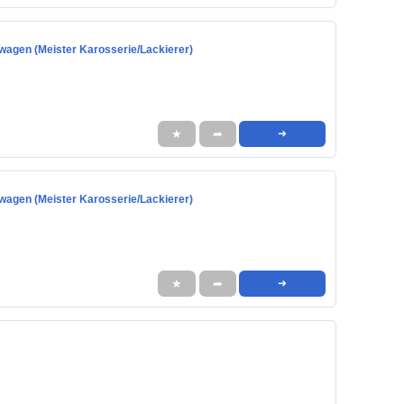
wagen (Meister Karosserie/Lackierer)
★
➦
➜
wagen (Meister Karosserie/Lackierer)
★
➦
➜