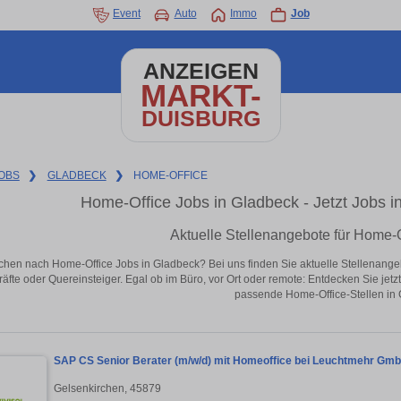
Event
Auto
Immo
Job
ANZEIGEN
MARKT-
DUISBURG
OBS
❯
GLADBECK
❯
HOME-OFFICE
Home-Office Jobs in Gladbeck - Jetzt Jobs in
Aktuelle Stellenangebote für Home-O
chen nach Home-Office Jobs in Gladbeck? Bei uns finden Sie aktuelle Stellenangebote
äfte oder Quereinsteiger. Egal ob im Büro, vor Ort oder remote: Entdecken Sie jet
passende Home-Office-Stellen in 
SAP CS Senior Berater (m/w/d) mit Homeoffice bei Leuchtmehr Gm
Gelsenkirchen, 45879