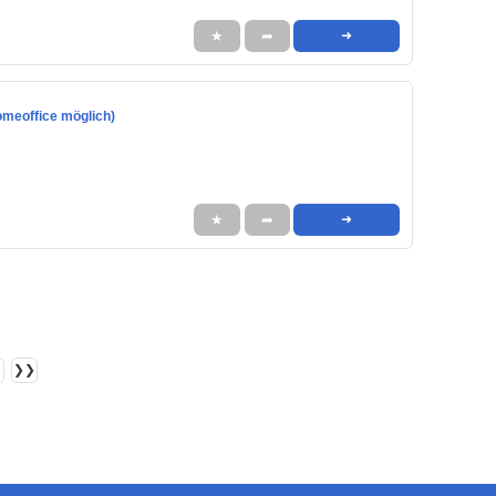
★
➦
➜
omeoffice möglich)
★
➦
➜
❯❯