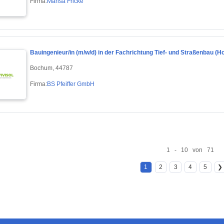
Firma:
Marisa Fricke
Bauingenieur/in (m/w/d) in der Fachrichtung Tief- und Straßenbau (H
Bochum, 44787
Firma:
BS Pfeiffer GmbH
1 - 10 von 71
1
2
3
4
5
❯