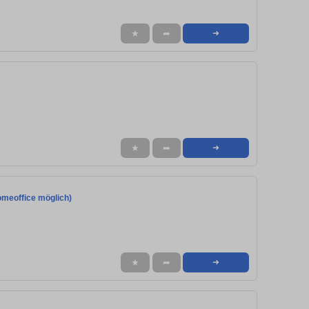
★
➦
➜
★
➦
➜
omeoffice möglich)
★
➦
➜