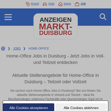
Event
Auto
Immo
Job
ANZEIGEN
MARKT-
DUISBURG
❯
JOBS
❯
HOME-OFFICE
Home-Office Jobs in Duisburg - Jetzt Jobs in Voll-
und Teilzeit entdecken
Aktuelle Stellenangebote für Home-Office in
Duisburg – Teilzeit oder Vollzeit
Sie suchen nach Home-Office Jobs in Duisburg? Bei uns finden Sie
aktuelle Stellenangebote in Vollzeit und Teilzeit – ideal für
Berufseinsteiger, erfahrene Fachkräfte oder Quereinsteiger. Egal ob im
Büro, vor Ort oder remote: Entdecken Sie jetzt neue Chancen in Ihrer
Alle Cookies akzeptieren
Alle Cookies ablehnen
Region und bewerben Sie sich direkt auf passende Home-Office-Stellen