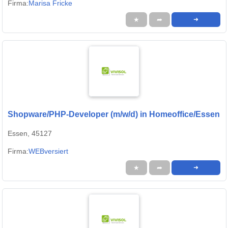
Firma:
Marisa Fricke
★
➦
➜
Shopware/PHP-Developer (m/w/d) in Homeoffice/Essen
Essen, 45127
Firma:
WEBversiert
★
➦
➜