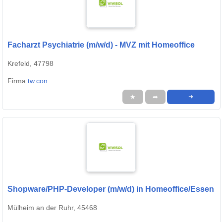
Facharzt Psychiatrie (m/w/d) - MVZ mit Homeoffice
Krefeld, 47798
Firma:
tw.con
★
➦
➜
Shopware/PHP-Developer (m/w/d) in Homeoffice/Essen
Mülheim an der Ruhr, 45468