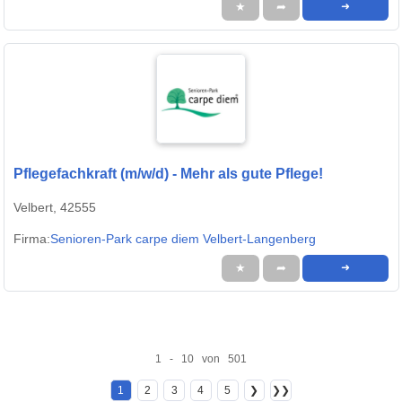
★
➦
➜
Pflegefachkraft (m/w/d) - Mehr als gute Pflege!
Velbert, 42555
Firma:
Senioren-Park carpe diem Velbert-Langenberg
★
➦
➜
1 - 10 von 501
1
2
3
4
5
❯
❯❯