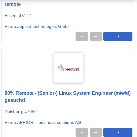
remote
Essen, 45127
Firma:
applied technologies GmbH
★
➦
➜
90% Remote - (Senior-) Linux System Engineer (m/w/d)
gesucht!
Duisburg, 47059
Firma:
APRIORI - business solutions AG
★
➦
➜