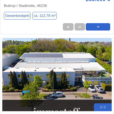
Bottrop / Stadtmitte, 46236
Gewerbeobjekt
ca. 112,78 m²
★
➦
➜
1 / 1