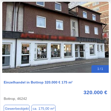
1 / 1
Einzelhandel in Bottrop 320.000 € 175 m²
320.000 €
Bottrop, 46242
Gewerbeobjekt
ca. 175,00 m²