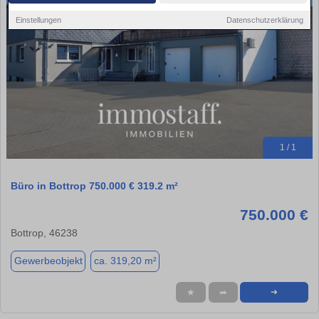
Einstellungen
Datenschutzerklärung
1 / 1
Büro in Bottrop 750.000 € 319.2 m²
750.000 €
Bottrop, 46238
Gewerbeobjekt
ca. 319,20 m²
★
➦
➜