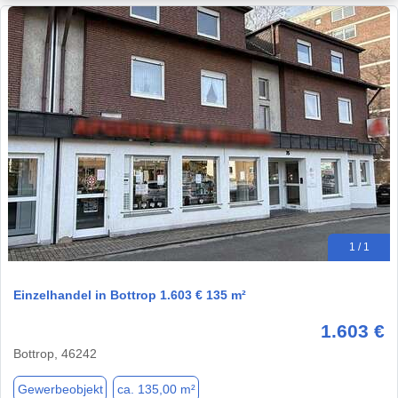
1 / 1
Einzelhandel in Bottrop 1.603 € 135 m²
1.603 €
Bottrop, 46242
Gewerbeobjekt
ca. 135,00 m²