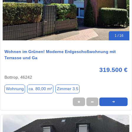
1 / 16
Wohnen im Grünen! Moderne Erdgeschoßwohnung mit
Terrasse und Ga
319.500 €
Bottrop, 46242
Wohnung
ca. 80,00 m²
Zimmer 3.5
★
➦
➜