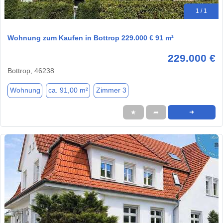
1 / 1
Wohnung zum Kaufen in Bottrop 229.000 € 91 m²
229.000 €
Bottrop, 46238
Wohnung
ca. 91,00 m²
Zimmer 3
★
➦
➜