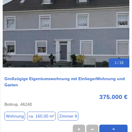
1 / 18
Großzügige Eigentumswohnung mit EinliegerWohnung und
Garten
375.000 €
Bottrop, 46240
Wohnung
ca. 160,00 m²
Zimmer 8
★
➦
➜