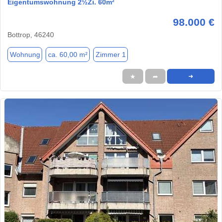
Eigentumswohnung 2½Zi. 60m²
98.000 €
Bottrop, 46240
Wohnung
ca. 60,00 m²
Zimmer 1
★
➦
➜