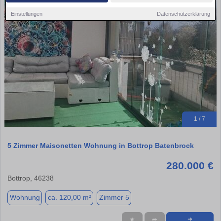
Einstellungen
Datenschutzerklärung
1 / 7
5 Zimmer Maisonetten Wohnung in Bottrop Batenbrock
280.000 €
Bottrop, 46238
Wohnung
ca. 120,00 m²
Zimmer 5
★
➦
➜