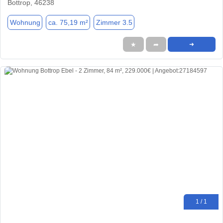
Bottrop, 46238
Wohnung
ca. 75,19 m²
Zimmer 3.5
★
➦
➜
1 / 1