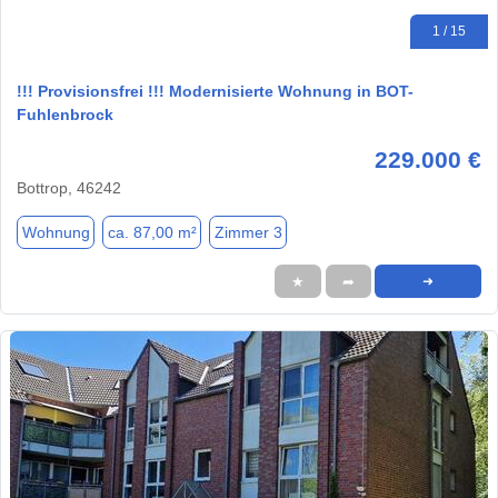
1 / 15
!!! Provisionsfrei !!! Modernisierte Wohnung in BOT-
Fuhlenbrock
229.000 €
Bottrop, 46242
Wohnung
ca. 87,00 m²
Zimmer 3
★
➦
➜