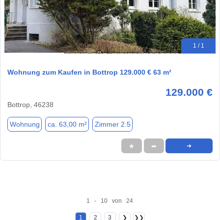
1 / 1
Wohnung zum Kaufen in Bottrop 129.000 € 63 m²
129.000 €
Bottrop, 46238
Wohnung
ca. 63,00 m²
Zimmer 2.5
★
➦
➜
1 - 10 von 24
1
2
3
❯
❯❯