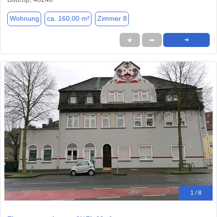
Wohnung
ca. 160,00 m²
Zimmer 8
★
➦
➜
1 / 8